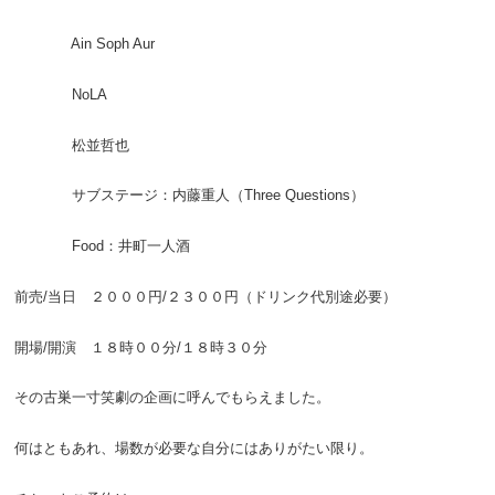
Ain Soph Aur
NoLA
松並哲也
サブステージ：内藤重人（Three Questions）
Food：井町一人酒
前売/当日 ２０００円/２３００円（ドリンク代別途必要）
開場/開演 １８時００分/１８時３０分
その古巣一寸笑劇の企画に呼んでもらえました。
何はともあれ、場数が必要な自分にはありがたい限り。