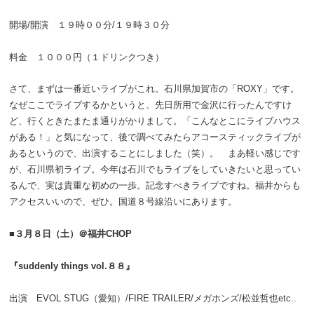
開場/開演 １９時００分/１９時３０分
料金 １０００円（１ドリンクつき）
さて、まずは一番近いライブがこれ。石川県加賀市の「ROXY」です。
なぜここでライブするかというと、先日所用で金沢に行ったんですけ
ど、行くときたまたま通りがかりまして。「こんなとこにライブハウス
がある！」と気になって、後で調べてみたらアコースティックライブが
あるというので、出演することにしました（笑）。 まあ軽い感じです
が、石川県初ライブ。今年は石川でもライブをしていきたいと思ってい
るんで、実は貴重な初めの一歩。記念すべきライブですね。福井からも
アクセスいいので、ぜひ。国道８号線沿いにあります。
■３月８日（土）＠福井CHOP
『suddenly things vol.８８』
出演 EVOL STUG（愛知）/FIRE TRAILER/メガホンズ/松並哲也etc..