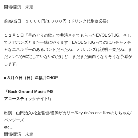
開場/開演 未定
前売/当日 １０００円/１３００円（ドリンク代別途必要）
１２月１日『星めぐりの歌』で共演させてもらったEVOL STUG、そし
てメガホンズとまた一緒にやります！EVOL STUGってのはハチャメチ
ャなエネルギーのあるバンドだったね。メガホンズは説明不要だね。ま
だメンツが確定していないのだけど、まだまだ面白くなりそうな予感が
します。
■３月９日（日）＠福井CHOP
『Back Ground Music #48
アコースティックナイト!』
出演 山田治久/松並哲也/怪傑ザカリー/Key-rin/as one like/のりちゃん/
バンジーズ
etc…
開場/開演 未定