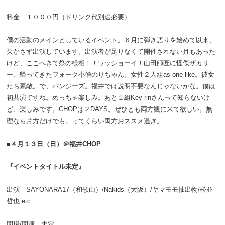
料金 １０００円（ドリンク代別途必要）
僕の活動のメインとしているイベント。６月に弾き語りを始めて以来、
欠かさず出演しています。出演者が足りなくて開催されない月もあった
けど、ここへきて祭の様相！！ワッショーイ！山田師匠に怪傑ザカリ
ー、帰ってきたフォーク小僧のりちゃん。女性２人組as one like。彼女
たち素敵。で、バンジーズ。福井では説明不要なんじゃないかな。僕は
初共演ですね。めっちゃ楽しみ。あと１組Key-rinさんって知らないけ
ど、楽しみです。CHOPは２DAYS。ぜひとも両方観に来て欲しい。無
理なら片方だけでも。ってくらい両方おススメ過ぎ。
■４月１３日（日）＠福井CHOP
『イベントタイトル未定』
出演 SAYONARA17（和歌山）/Nakids（大阪）/ヤマモモ抽出物/松並
哲也 etc…
開場/開演 未定