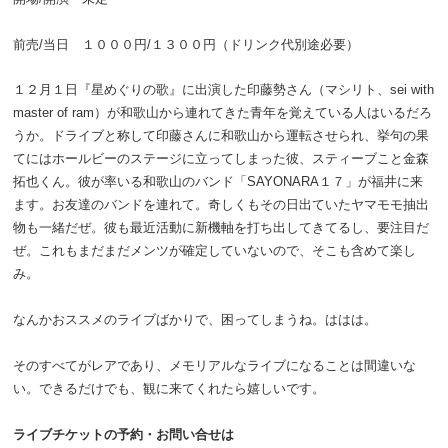
前売/当日 １０００円/１３００円（ドリンク代別途必要）
１２月１日『星めぐりの歌』に出演した印藤勢さん（マシリト、sei with
master of ram）が和歌山から連れてきた青年を覚えている人はいるだろ
うか。ドライブと称して印藤さんに和歌山から運転させられ、挙句の果
てにはホールビーのステージに立ってしまった彼、スティーブこと金森
拓也くん。彼が率いる和歌山のバンド「SAYONARA１７」が福井に来
ます。お友達のバンドを連れて。奇しくもその日出ていたヤマモモ抽出
物も一緒だぜ。彼も最近活動に新機軸を打ち出してきてるし、要注目だ
ぜ。これもまだまだメンツが確定していないので、そこも含めて楽し
み。
なんかおススメのライブばかりで、困ってしまうね。ははは。
そのすべてがレアであり、メモリアルなライブになることは間違いな
い。できるだけでも、観に来てくれたら嬉しいです。
ライブチケットの予約・お問い合せは