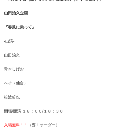
山田治久企画
『春風に乗って』
-出演-
山田治久
青木しげお
へそ（仙台）
松波哲也
開場/開演 １８：００/１８：３０
入場無料！！
（要１オーダー）