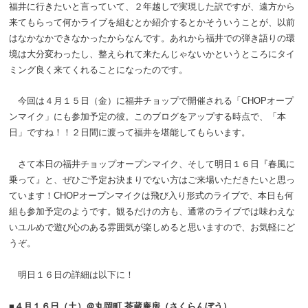
福井に行きたいと言っていて、２年越しで実現した訳ですが、遠方から
来てもらって何かライブを組むとか紹介するとかそういうことが、以前
はなかなかできなかったからなんです。あれから福井での弾き語りの環
境は大分変わったし、整えられて来たんじゃないかというところにタイ
ミング良く来てくれることになったのです。
今回は４月１５日（金）に福井チョップで開催される「CHOPオープ
ンマイク」にも参加予定の彼。このブログをアップする時点で、「本
日」ですね！！２日間に渡って福井を堪能してもらいます。
さて本日の福井チョップオープンマイク、そして明日１６日『春風に
乗って』と、ぜひご予定お決まりでない方はご来場いただきたいと思っ
ています！CHOPオープンマイクは飛び入り形式のライブで、本日も何
組も参加予定のようです。観るだけの方も、通常のライブでは味わえな
いユルめで遊び心のある雰囲気が楽しめると思いますので、お気軽にど
うぞ。
明日１６日の詳細は以下に！
■４月１６日（土）＠丸岡町 茶蔵庵房（さくらんぼう）