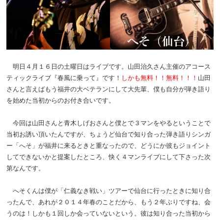
明日４月１６日の土曜日はライブです。山田治久さん主催のアコース
ティックライブ『春風に乗って』です！
しかも無料！！無料！！！
山田
さんと言えばもう福井の大ベテランにして大先輩、僕も自分が弾き語り
を始めた当初からのお付き合いです。
今回は山田さんと青木しげおさんと僕とで３マンをやるということで
当初お誘い頂いたんですが、ちょうど仙台で知り合った弾き語りシンガ
ー「へそ」が福井に来るときと重なったので、どうにか彼もジョイント
してできないかと提案したところ、快く４マンライブにして下さった次
第なんです。
へそくんは僕が「仁義なき戦い」ツアーで仙台に行ったときに知り合
ったんで、あれが２０１４年春のことだから、もう２年ぶりですね、会
うのは！しかも１回しか会っていないという。彼は知り合った当初から